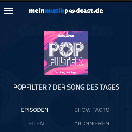
Schließen
Alle Podcasts
Artikel
Dance
Hip-Hop
Jazz
POPFILTER ? DER SONG DES TAGES
Klassik
Metal
Musik
EPISODEN
SHOW FACTS
Musikgeschichte
Musikinterviews
TEILEN
ABONNIEREN
Musikrezensionen