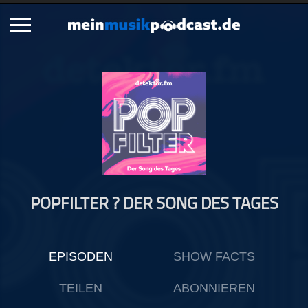
Schließen
Alle Podcasts
Artikel
Dance
Hip-Hop
Jazz
POPFILTER ? DER SONG DES TAGES
Klassik
Metal
Musik
EPISODEN
SHOW FACTS
Musikgeschichte
Musikinterviews
TEILEN
ABONNIEREN
Musikrezensionen