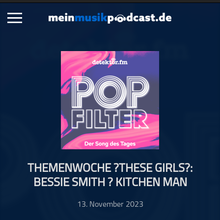
Schließen
Alle Podcasts
Artikel
Dance
Hip-Hop
Jazz
Klassik
Metal
THEMENWOCHE ?THESE GIRLS?:
Musik
BESSIE SMITH ? KITCHEN MAN
Musikgeschichte
Musikinterviews
13. November 2023
Musikrezensionen