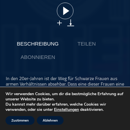
ohne Kategorie
Pop
Punk
Rap
RnB
BESCHREIBUNG
TEILEN
Rock
ABONNIEREN
Schlager
Techno
In den 20er-Jahren ist der Weg für Schwarze Frauen aus
armen Verhältnissen absehbar. Dass eine dieser Frauen eine
eigene Musikkarriere startet und dabei auch noch
Wir verwenden Cookies, um dir die bestmögliche Erfahrung auf
selbstbewusst ihr Begehren auf der Bühne artikuliert, ist
unserer Website zu bieten.
eher ungewöhnlich. Bessie Smith wird so zu einem
Du kannst mehr darüber erfahren, welche Cookies wir
wichtigen Vorbild für die kommenden Generationen
verwenden, oder sie unter
Einstellungen
deaktivieren.
selbstbestimmter, weiblicher Künstlerinnen.
Zustimmen
Ablehnen
Hier entlang geht’s zu den
Links unserer Werbepartner
.