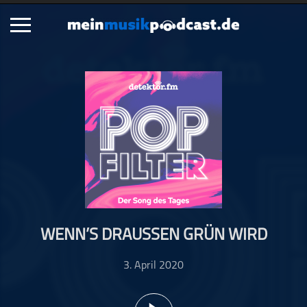
Schließen
Alle Podcasts
Artikel
Dance
Hip-Hop
Jazz
Klassik
Metal
WENN’S DRAUSSEN GRÜN WIRD
Musik
Musikgeschichte
3. April 2020
Musikinterviews
Musikrezensionen