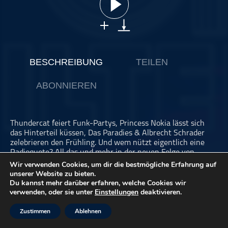
ohne Kategorie
Pop
Punk
Rap
BESCHREIBUNG
TEILEN
RnB
ABONNIEREN
Rock
Schlager
Techno
Thundercat feiert Funk-Partys, Princess Nokia lässt sich
das Hinterteil küssen, Das Paradies & Albrecht Schrader
zelebrieren den Frühling. Und wem nützt eigentlich eine
Radioquote? All das und mehr in der neuen Folge von
„Keine Angst vor Hits“.
Wir verwenden Cookies, um dir die bestmögliche Erfahrung auf
unserer Website zu bieten.
Der Artikel zum Nachlesen:
Du kannst mehr darüber erfahren, welche Cookies wir
verwenden, oder sie unter
Einstellungen
deaktivieren.
https://detektor.fm/musik/keine-angst-vor-hits-kw-14-
2020
Zustimmen
Ablehnen