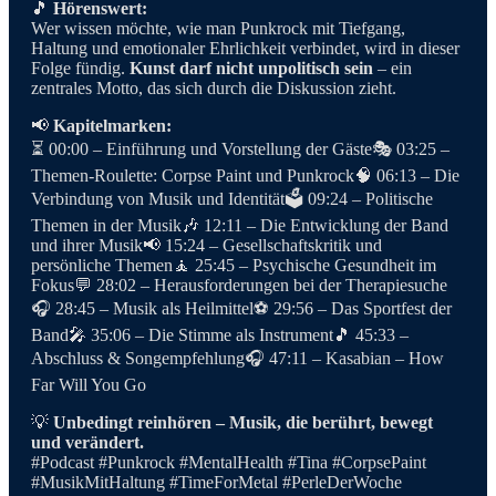
🎵
Hörenswert:
Wer wissen möchte, wie man Punkrock mit Tiefgang,
Haltung und emotionaler Ehrlichkeit verbindet, wird in dieser
Folge fündig.
Kunst darf nicht unpolitisch sein
– ein
zentrales Motto, das sich durch die Diskussion zieht.
📢
Kapitelmarken:
⏳ 00:00 – Einführung und Vorstellung der Gäste🎭 03:25 –
Themen-Roulette: Corpse Paint und Punkrock🧠 06:13 – Die
Verbindung von Musik und Identität🗳 09:24 – Politische
Themen in der Musik🎶 12:11 – Die Entwicklung der Band
und ihrer Musik📢 15:24 – Gesellschaftskritik und
persönliche Themen🧘 25:45 – Psychische Gesundheit im
Fokus💬 28:02 – Herausforderungen bei der Therapiesuche
🎧 28:45 – Musik als Heilmittel⚽ 29:56 – Das Sportfest der
Band🎤 35:06 – Die Stimme als Instrument🎵 45:33 –
Abschluss & Songempfehlung🎧 47:11 – Kasabian – How
Far Will You Go
💡
Unbedingt reinhören – Musik, die berührt, bewegt
und verändert.
#Podcast #Punkrock #MentalHealth #Tina #CorpsePaint
#MusikMitHaltung #TimeForMetal #PerleDerWoche