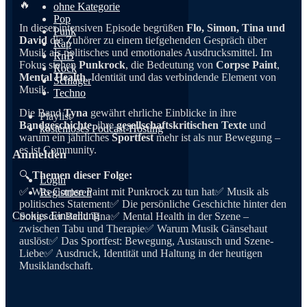
🔥
ohne Kategorie
Pop
In dieser intensiven Episode begrüßen
Flo, Simon, Tina und
Punk
David
die Zuhörer zu einem tiefgehenden Gespräch über
Rap
Musik als politisches und emotionales Ausdrucksmittel. Im
RnB
Fokus stehen
Punkrock
, die Bedeutung von
Corpse Paint
,
Rock
Mental Health
, Identität und das verbindende Element von
Schlager
Musik.
Techno
Die Band
Tyna
gewährt ehrliche Einblicke in ihre
Playlist
Bandgeschichte
, ihre
gesellschaftskritischen Texte
und
kostenloses Podcast-Hosting
warum ein jährliches
Sportfest
mehr ist als nur Bewegung –
es ist Community.
Anmelden
🔍
Themen dieser Folge:
Login
✅ Was Corpse Paint mit Punkrock zu tun hat✅ Musik als
Registrieren
politisches Statement✅ Die persönliche Geschichte hinter den
Cookies Einstellung
Songs der Band Tina✅ Mental Health in der Szene –
zwischen Tabu und Therapie✅ Warum Musik Gänsehaut
auslöst✅ Das Sportfest: Bewegung, Austausch und Szene-
Liebe✅ Ausdruck, Identität und Haltung in der heutigen
Musiklandschaft.