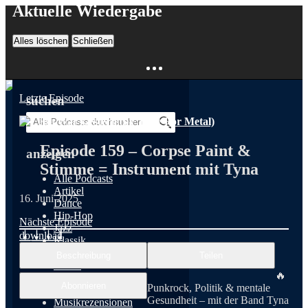
Aktuelle Wiedergabe
Schließen
Alles löschen
Schließen
Letzte Episode
suchen
Episode 159 – Corpse Paint &
anzeigen
Stimme = Instrument mit Tyna
Alle Podcasts
Artikel
16. Juni 2025
Dance
Hip-Hop
Nächste Episode
Jazz
download
Klassik
Metal
Beschreibung
Teilen
Musik
🔥
Musikgeschichte
Abonnieren
Punkrock, Politik & mentale
Musikinterviews
Gesundheit – mit der Band Tyna
Musikrezensionen