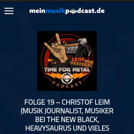
Schließen
Alle Podcasts
Artikel
Dance
Hip-Hop
Jazz
Klassik
Metal
FOLGE 19 – CHRISTOF LEIM
Musik
(MUSIK JOURNALIST, MUSIKER
Musikgeschichte
BEI THE NEW BLACK,
Musikinterviews
HEAVYSAURUS UND VIELES
Musikrezensionen