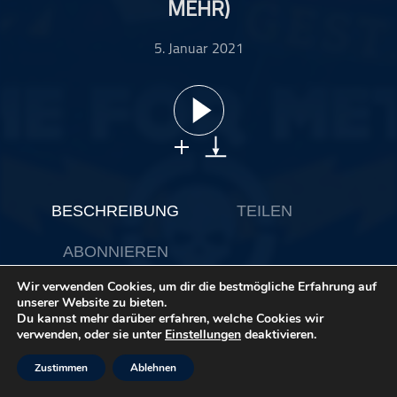
MEHR)
ohne Kategorie
Pop
5. Januar 2021
Punk
Rap
RnB
Rock
Schlager
Techno
BESCHREIBUNG
TEILEN
ABONNIEREN
Wir verwenden Cookies, um dir die bestmögliche Erfahrung auf
unserer Website zu bieten.
Du kannst mehr darüber erfahren, welche Cookies wir
Moin und juten Tach zur neunzehnten Folge Leise War
verwenden, oder sie unter
Einstellungen
deaktivieren.
Gestern – der Time For Metal Podcast.
Der Gast
Zustimmen
Ablehnen
Heute haben wir den Gitarristen, Musikjournalisten und
Tausendsassa Christof Leim bei uns im Studio. Wir bringen