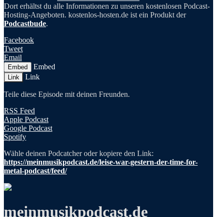
Dort erhältst du alle Informationen zu unseren kostenlosen Podcast-
Hosting-Angeboten. kostenlos-hosten.de ist ein Produkt der
Podcastbude
.
Facebook
Tweet
Email
Embed
Embed
Link
Link
Teile diese Episode mit deinen Freunden.
RSS Feed
Apple Podcast
Google Podcast
Spotify
Wähle deinen Podcatcher oder kopiere den Link:
https://meinmusikpodcast.de/leise-war-gestern-der-time-for-
metal-podcast/feed/
meinmusikpodcast.de