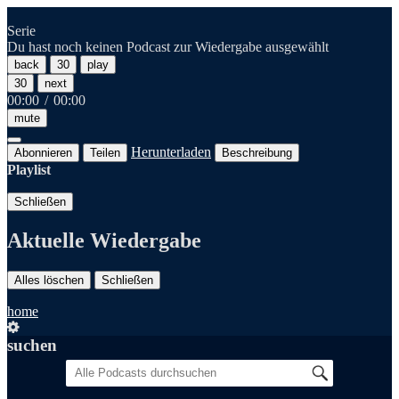
Serie
Du hast noch keinen Podcast zur Wiedergabe ausgewählt
back
30
play
30
next
00:00
/
00:00
mute
Herunterladen
Abonnieren
Teilen
Beschreibung
Playlist
Schließen
Aktuelle Wiedergabe
Alles löschen
Schließen
home
suchen