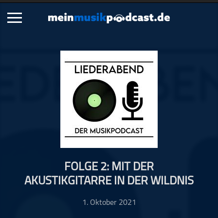
Schließen
Alle Podcasts
Artikel
Dance
Hip-Hop
Jazz
Klassik
Metal
FOLGE 2: MIT DER
Musik
AKUSTIKGITARRE IN DER WILDNIS
Musikgeschichte
Musikinterviews
1. Oktober 2021
Musikrezensionen