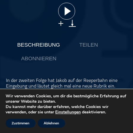
ohne Kategorie
Pop
Punk
Rap
RnB
BESCHREIBUNG
TEILEN
Rock
ABONNIEREN
Schlager
Techno
In der zweiten Folge hat Jakob auf der Reeperbahn eine
Eingebung und läutet gleich mal eine neue Rubrik ein.
Währenddessen kommt Petzi beim Betrachten der Charts
Wir verwenden Cookies, um dir die bestmögliche Erfahrung auf
eine beunruhigende Erkenntnis: Die 80er sind wirklich
unserer Website zu bieten.
zurück!
Du kannst mehr darüber erfahren, welche Cookies wir
verwenden, oder sie unter
Einstellungen
deaktivieren.
Zustimmen
Ablehnen
Dieser Podcast wird vermarktet von der Podcastbude.