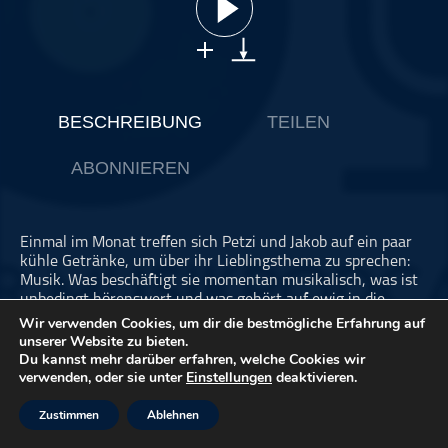
ohne Kategorie
Pop
Punk
Rap
BESCHREIBUNG
TEILEN
RnB
ABONNIEREN
Rock
Schlager
Techno
Einmal im Monat treffen sich Petzi und Jakob auf ein paar
kühle Getränke, um über ihr Lieblingsthema zu sprechen:
Musik. Was beschäftigt sie momentan musikalisch, was ist
unbedingt hörenswert und was gehört auf ewig in die
Verbannung? Ab dem 03.09.2021 jeden ersten Freitag im
Wir verwenden Cookies, um dir die bestmögliche Erfahrung auf
Monat gibt es eine neue Folge Liederabend // Playlist:
unserer Website zu bieten.
https://open.spotify.com/playlist/3cJQXSaJsgB1igh212YEEt?
Du kannst mehr darüber erfahren, welche Cookies wir
verwenden, oder sie unter
Einstellungen
deaktivieren.
si=SDwZtta1Sp21MVZMyi77-w&utm_source=copy-
link&dl_branch=1
Zustimmen
Ablehnen