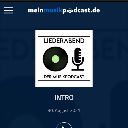
Schließen
Alle Podcasts
Artikel
Dance
Hip-Hop
Jazz
Klassik
Metal
INTRO
Musik
Musikgeschichte
30. August 2021
Musikinterviews
Musikrezensionen