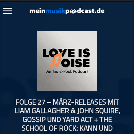
Schließen
Alle Podcasts
Artikel
Dance
Hip-Hop
Jazz
Klassik
Metal
FOLGE 27 – MÄRZ-RELEASES MIT
Musik
LIAM GALLAGHER & JOHN SQUIRE,
Musikgeschichte
GOSSIP UND YARD ACT + THE
Musikinterviews
SCHOOL OF ROCK: KANN UND
Musikrezensionen