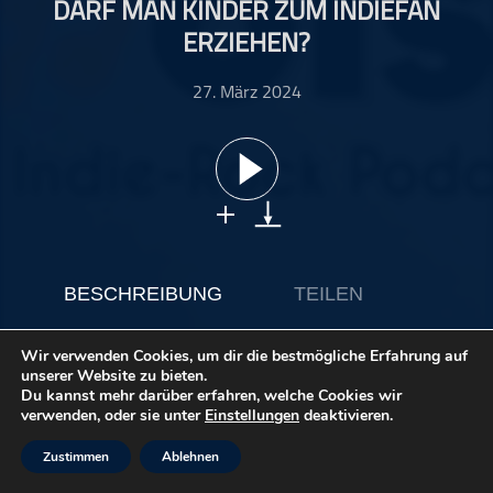
DARF MAN KINDER ZUM INDIEFAN
ohne Kategorie
ERZIEHEN?
Pop
Punk
27. März 2024
Rap
RnB
Rock
Schlager
Techno
BESCHREIBUNG
TEILEN
ABONNIEREN
Wir verwenden Cookies, um dir die bestmögliche Erfahrung auf
unserer Website zu bieten.
Du kannst mehr darüber erfahren, welche Cookies wir
verwenden, oder sie unter
Einstellungen
deaktivieren.
Die Songs zur Folge findet ihr ⁠⁠⁠⁠⁠⁠⁠⁠⁠⁠⁠⁠
hier
⁠⁠⁠⁠⁠⁠⁠⁠⁠⁠⁠⁠ oder hier:
https://open.spotify.com/playlist/6v5Roxl6KG90n7PydKStHU?
Zustimmen
Ablehnen
si=53f54ddb5e6d41c4