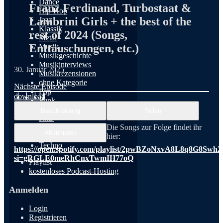
Dance
Franz Ferdinand, Turbostaat &
Hip-Hop
Lambrini Girls + the best of the
Jazz
Klassik
rest of 2024 (Songs,
Metal
Enttäuschungen, etc.)
Musik
Musikgeschichte
Musikinterviews
30. Januar 2025
Musikrezensionen
ohne Kategorie
Nächste Episode
Pop
download
Punk
Rap
Beschreibung
Teilen
RnB
Rock
Die Songs zur Folge findet ihr
Abonnieren
Schlager
⁠⁠⁠⁠⁠⁠⁠⁠hier:
Techno
https://open.spotify.com/playlist/2pwBZoNxvA8L8q8G8Swh
si=gRGLE0meRhCnxTwmIH77oQ
Playlist
kostenloses Podcast-Hosting
Anmelden
Login
Registrieren