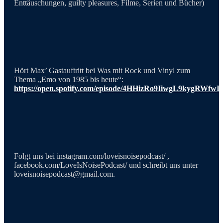
Enttäuschungen, guilty pleasures, Filme, Serien und Bücher)
Hört Max’ Gastauftritt bei Was mit Rock und Vinyl zum
Thema „Emo von 1985 bis heute“:
https://open.spotify.com/episode/4HHizRo9IiwgL9kygRWfwI
Folgt uns bei ⁠instagram.com/loveisnoisepodcast/⁠ ,
⁠⁠⁠⁠⁠⁠⁠⁠⁠⁠⁠⁠⁠facebook.com/LoveIsNoisePodcast/⁠⁠⁠⁠⁠⁠⁠⁠⁠⁠⁠⁠ und schreibt uns unter
loveisnoisepodcast@gmail.com
.