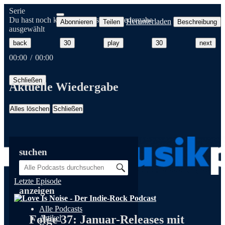
Serie
Du hast noch keinen Podcast zur Wiedergabe
Herunterladen
Abonnieren
Teilen
Beschreibung
ausgewählt
back
30
play
30
next
00:00
/
00:00
Schließen
Aktuelle Wiedergabe
Alles löschen
Schließen
suchen
Letzte Episode
anzeigen
Alle Podcasts
Folge 37: Januar-Releases mit
Artikel