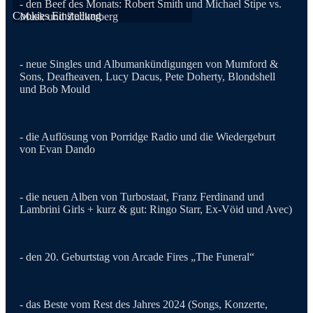
- den Beef des Monats: Robert Smith und Michael Stipe vs.
Cookies Einstellung
Musk und Zuckerberg
- neue Singles und Albumankündigungen von Mumford &
Sons, Deafheaven, Lucy Dacus, Pete Doherty, Blondshell
und Bob Mould
- die Auflösung von Porridge Radio und die Wiedergeburt
von Evan Dando
- die neuen Alben von Turbostaat, Franz Ferdinand und
Lambrini Girls + kurz & gut: Ringo Starr, Ex-Vöid und Avec)
- den 20. Geburtstag von Arcade Fires „The Funeral“
- das Beste vom Rest des Jahres 2024 (Songs, Konzerte,