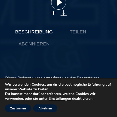
ohne Kategorie
Pop
Punk
Rap
BESCHREIBUNG
TEILEN
RnB
ABONNIEREN
Rock
Schlager
Techno
Dieser Podcast wird vermarktet von der Podcastbude.
www.podcastbu.de
- Full-Service-Podcast-Agentur -
Wir verwenden Cookies, um dir die bestmögliche Erfahrung auf
Konzeption, Produktion, Vermarktung, Distribution und
unserer Website zu bieten.
Hosting.
Du kannst mehr darüber erfahren, welche Cookies wir
verwenden, oder sie unter
Einstellungen
deaktivieren.
Du möchtest deinen Podcast auch kostenlos hosten und
damit Geld verdienen?
Zustimmen
Ablehnen
Dann schaue auf
www.kostenlos-hosten.de
und informiere