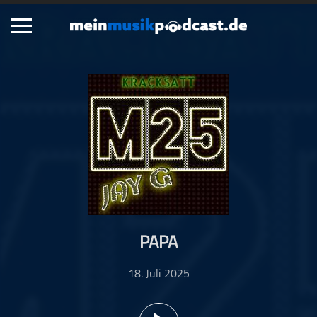
Schließen
Alle Podcasts
Artikel
Dance
Hip-Hop
Jazz
Klassik
Metal
PAPA
Musik
Musikgeschichte
18. Juli 2025
Musikinterviews
Musikrezensionen