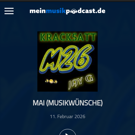
Schließen
Alle Podcasts
Artikel
Dance
Hip-Hop
Jazz
Klassik
Metal
MAI (MUSIKWÜNSCHE)
Musik
Musikgeschichte
11. Februar 2026
Musikinterviews
Musikrezensionen