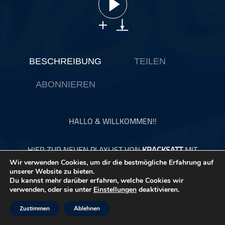
ohne Kategorie
Pop
Punk
Rap
BESCHREIBUNG
TEILEN
RnB
ABONNIEREN
Rock
Schlager
Techno
HALLO & WILLKOMMEN!!
HIER ZUR NEUEN PLAYLIST VON
KRACKSATT
MIT
MODERATION VON
JAY G.
Wir verwenden Cookies, um dir die bestmögliche Erfahrung auf
unserer Website zu bieten.
Du kannst mehr darüber erfahren, welche Cookies wir
verwenden, oder sie unter
Einstellungen
deaktivieren.
Zustimmen
Ablehnen