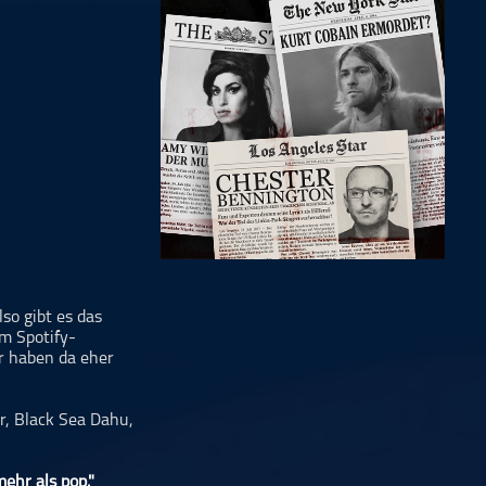
so gibt es das
em Spotify-
ir haben da eher
er, Black Sea Dahu,
mehr als pop."