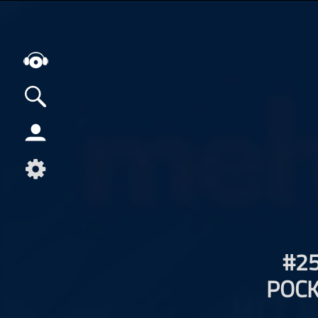
Alle Podcasts
Artikel
Dance
Hip-Hop
Jazz
Klassik
#25
Metal
POCK
Musik
Musikgeschichte