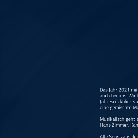
Musikinterviews
Musikrezensionen
ohne Kategorie
Pop
Punk
Rap
RnB
Rock
Schlager
Techno
Das Jahr 2021 neig
auch bei uns. Wir
Jahresrückblick v
eine gemischte Mei
Musikalisch geht e
Hans Zimmer, Kan
Alle Songs aus der