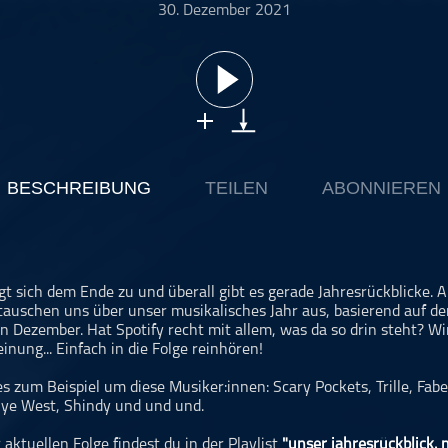
30. Dezember 2021
BESCHREIBUNG
TEILEN
ABONNIEREN
t sich dem Ende zu und überall gibt es gerade Jahresrückblicke. Al
 tauschen uns über unser musikalisches Jahr aus, basierend auf d
on Dezember. Hat Spotify recht mit allem, was da so drin steht? W
nung... Einfach in die Folge reinhören!
s zum Beispiel um diese Musiker:innen: Scary Pockets, Trille, Fab
ye West, Shindy und und und.
 aktuellen Folge findest du in der Playlist
"unser jahresrückblick. 