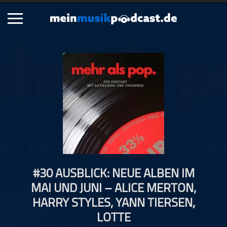
Schließen
Alle Podcasts
Artikel
Dance
Hip-Hop
Jazz
Klassik
Metal
#30 AUSBLICK: NEUE ALBEN IM
Musik
MAI UND JUNI – ALICE MERTON,
Musikgeschichte
HARRY STYLES, YANN TIERSEN,
Musikinterviews
LOTTE
Musikrezensionen