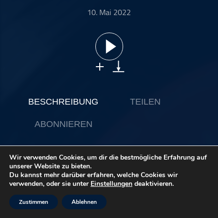
ohne Kategorie
10. Mai 2022
Pop
Punk
Rap
RnB
Rock
Schlager
BESCHREIBUNG
TEILEN
Techno
ABONNIEREN
Wir verwenden Cookies, um dir die bestmögliche Erfahrung auf
Es ist Mai und damit dringend mal wieder Zeit für einen
unserer Website zu bieten.
musikalischen Ausblick auf die kommenden Monate. Für die
Du kannst mehr darüber erfahren, welche Cookies wir
nächsten zwei Monate sind nämlich wieder ziemlich viele
verwenden, oder sie unter
Einstellungen
deaktivieren.
vielversprechende Alben angekündigt. Neue Musik kommt
zum Beispiel von Harry Styles, LOTTE, Max Giesinger, Yann
Zustimmen
Ablehnen
Tiersen, BTS, Alice Merton, Westernhagen, und und und.