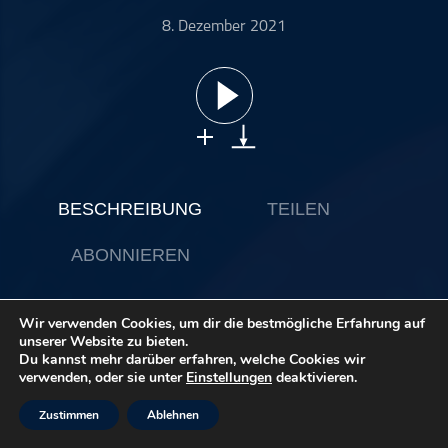
ohne Kategorie
8. Dezember 2021
Pop
Punk
Rap
RnB
Rock
Schlager
BESCHREIBUNG
TEILEN
Techno
ABONNIEREN
Wir verwenden Cookies, um dir die bestmögliche Erfahrung auf
Hinter dem 8. Türchen versteckt sich die Musik aus meinem
unserer Website zu bieten.
Lieblingsfilm: 3 Haselnüsse für Aschenbrödel. Der gehört
Du kannst mehr darüber erfahren, welche Cookies wir
auf jeden Fall zu den bekanntesten Weihnachtsfilmen in
verwenden, oder sie unter
Einstellungen
deaktivieren.
Deutschland. Aber wieso eigentlich? Der Film hat doch
überhaupt nichts mit Weihnachten zu tun, oder?! Doch! Für
Zustimmen
Ablehnen
die Antwort einfach mal reinhören.