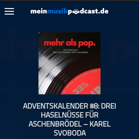
Schließen
Alle Podcasts
Artikel
Dance
Hip-Hop
Jazz
Klassik
Metal
ADVENTSKALENDER #8: DREI
Musik
HASELNÜSSE FÜR
Musikgeschichte
ASCHENBRÖDEL – KAREL
Musikinterviews
SVOBODA
Musikrezensionen