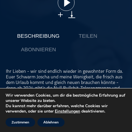
ohne Kategorie
Pop
Punk
Rap
BESCHREIBUNG
TEILEN
RnB
ABONNIEREN
Rock
Schlager
Techno
Ihr Lieben - wir sind endlich wieder in gewohnter Form da.
Euer Schwarm Joscha und meine Wenigkeit, die frisch aus
dem Urlaub kommt und gleich neuen brauchen könnte -
denn ab 2024 gibt’s die Null Bullshit-Toleranzgrenze und
die macht sich bemerkbar.
Wir verwenden Cookies, um dir die bestmögliche Erfahrung auf
unserer Website zu bieten.
Wie bleibt man bei der Tiktokifizierung und Entwertung des
Du kannst mehr darüber erfahren, welche Cookies wir
verwenden, oder sie unter
Einstellungen
deaktivieren.
Musikbusiness noch positiv? Wir überlegen uns eine
Antwort, die simpler ist als man denken könnte.
Zustimmen
Ablehnen
In eigener Sache: Damit wir unseren Podcast wöchentlich