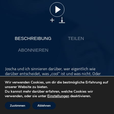
ohne Kategorie
Pop
Punk
Rap
RnB
BESCHREIBUNG
TEILEN
Rock
ABONNIEREN
Schlager
Techno
Joscha und ich sinnieren darüber, wer eigentlich wie
darüber entscheidet, was „cool“ ist und was nicht. Oder
warum wir finden, dass man ruhig mal die „ollen Kamellen“
Wir verwenden Cookies, um dir die bestmögliche Erfahrung auf
an Songs richtig gut finden kann. Dann folgt eine
unserer Website zu bieten.
inbrünstige Liebeserklärung zu Westernhagen und
Du kannst mehr darüber erfahren, welche Cookies wir
Grönemeye.
verwenden, oder sie unter
Einstellungen
deaktivieren.
Außerdem meckern wir ein bisschen über die neue Studie
Zustimmen
Ablehnen
des dt. Musikrats über Einkommensverhältnisse von
Musiker:innen.