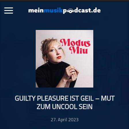
Schließen
Alle Podcasts
Artikel
Dance
Hip-Hop
Jazz
Klassik
Metal
GUILTY PLEASURE IST GEIL – MUT
Musik
ZUM UNCOOL SEIN
Musikgeschichte
Musikinterviews
27. April 2023
Musikrezensionen