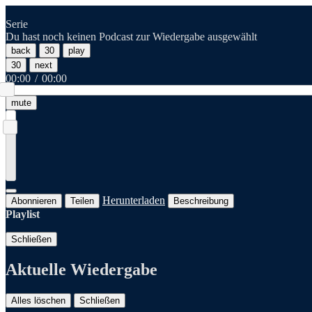
Serie
Du hast noch keinen Podcast zur Wiedergabe ausgewählt
back
30
play
30
next
00:00
/
00:00
mute
Herunterladen
Abonnieren
Teilen
Beschreibung
Playlist
Schließen
Aktuelle Wiedergabe
Alles löschen
Schließen