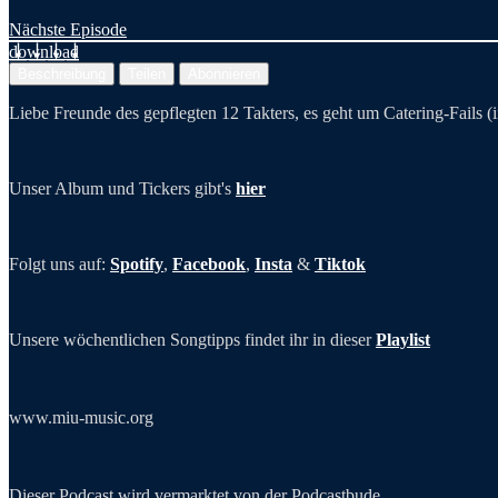
Nächste Episode
download
Beschreibung
Teilen
Abonnieren
Liebe Freunde des gepflegten 12 Takters, es geht um Catering-Fails (
Unser Album und Tickers gibt's
hier
Folgt uns auf:
Spotify
,
Facebook
,
Insta
&
Tiktok
Unsere wöchentlichen Songtipps findet ihr in dieser
Playlist
www.miu-music.org
Dieser Podcast wird vermarktet von der Podcastbude.