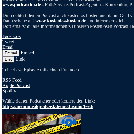
www.podcastbu.de
- Full-Service-Podcast-Agentur - Konzeption, Pr
Du möchtest deinen Podcast auch kostenlos hosten und damit Geld v
Dann schaue auf
www.kostenlos-hosten.de
und informiere dich.
Dort erhältst du alle Informationen zu unseren kostenlosen Podcast-H
Facebook
Tweet
Email
Embed
Embed
Link
Link
Teile diese Episode mit deinen Freunden.
RSS Feed
Apple Podcast
Spotify
Wähle deinen Podcatcher oder kopiere den Link:
https://meinmusikpodcast.de/modusmiu/feed/