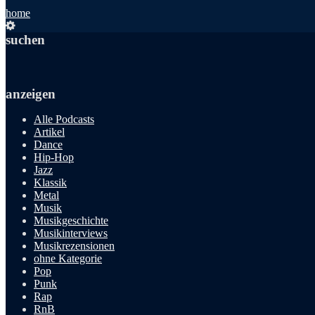
home
suchen
anzeigen
Alle Podcasts
Artikel
Dance
Hip-Hop
Jazz
Klassik
Metal
Musik
Musikgeschichte
Musikinterviews
Musikrezensionen
ohne Kategorie
Pop
Punk
Rap
RnB