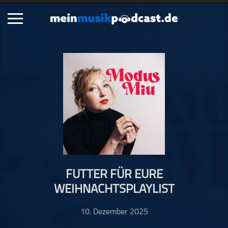
Schließen
Alle Podcasts
Artikel
Dance
Hip-Hop
Jazz
Klassik
Metal
FUTTER FÜR EURE
Musik
WEIHNACHTSPLAYLIST
Musikgeschichte
Musikinterviews
10. Dezember 2025
Musikrezensionen