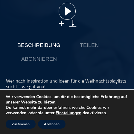
ohne Kategorie
Pop
Punk
Rap
RnB
BESCHREIBUNG
TEILEN
Rock
ABONNIEREN
Schlager
Techno
Wer nach Inspiration und Ideen für die Weihnachtsplaylists
sucht - we got you!
Wir verwenden Cookies, um dir die bestmögliche Erfahrung auf
Als kleine Weihnachtsfans und Musikschaffende bringen
unserer Website zu bieten.
wir hier Schwung in die Kiste, könnt ihr übrigens auch
hier
Du kannst mehr darüber erfahren, welche Cookies wir
hören
verwenden, oder sie unter
Einstellungen
deaktivieren.
Wir freuen uns, wenn ihr Miu unterstützt! Im
Onlinestore
,
Zustimmen
Ablehnen
bei
Patreon
, oder den
Socials