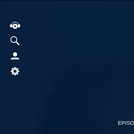
Alle Podcasts
Artikel
Dance
Hip-Hop
Jazz
Klassik
Metal
Musik
EPIS
Musikgeschichte