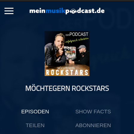
Schließen
Alle Podcasts
Artikel
Dance
Hip-Hop
Jazz
MÖCHTEGERN ROCKSTARS
Klassik
Metal
Musik
EPISODEN
SHOW FACTS
Musikgeschichte
Musikinterviews
TEILEN
ABONNIEREN
Musikrezensionen