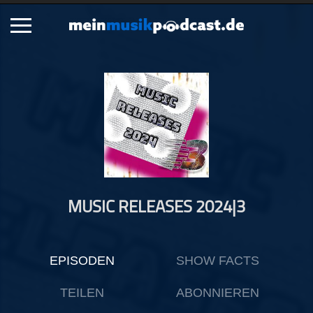
Schließen
Alle Podcasts
Artikel
Dance
Hip-Hop
Jazz
MUSIC RELEASES 2024|3
Klassik
Metal
Musik
EPISODEN
SHOW FACTS
Musikgeschichte
Musikinterviews
TEILEN
ABONNIEREN
Musikrezensionen