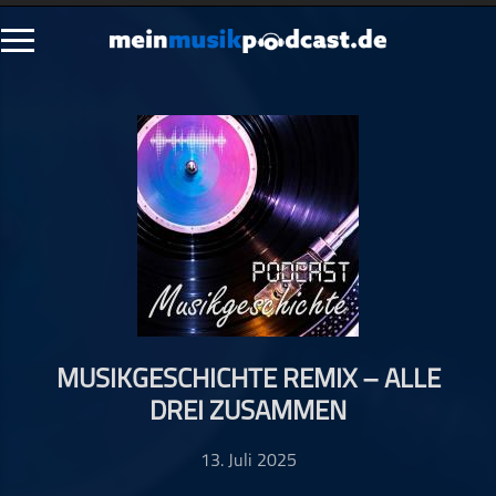
Schließen
Alle Podcasts
Artikel
Dance
Hip-Hop
Jazz
Klassik
Metal
MUSIKGESCHICHTE REMIX – ALLE
Musik
DREI ZUSAMMEN
Musikgeschichte
Musikinterviews
13. Juli 2025
Musikrezensionen