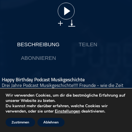
ohne Kategorie
Pop
Punk
Rap
RnB
BESCHREIBUNG
TEILEN
Rock
ABONNIEREN
Schlager
Techno
Happy Birthday Podcast Musikgeschichte
Drei Jahre Podcast Musikgeschichte!!!! Freunde - wie die Zeit
vergeht. Dieses Jubiläum ist natürlich wieder ein Anlass für eine
Wir verwenden Cookies, um dir die bestmögliche Erfahrung auf
Remix-Folge. Es wäre jetzt viel zu kompliziert zu erklären,
unserer Website zu bieten.
worum es in dieser Folge geht. Jens hat sich einen ganz
Du kannst mehr darüber erfahren, welche Cookies wir
besonderen Modus einfallen lassen. Es geht quasi um die Zahl
verwenden, oder sie unter
Einstellungen
deaktivieren.
"Drei" und es geht um Musik. Lasst Euch überraschen und feiert
mit uns unseren 3. Jahrestag.
Zustimmen
Ablehnen
Es gibt (fast) alle Songs des Podcasts als Playlist bei Spotify
(Link: