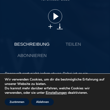
ohne Kategorie
Pop
Punk
Rap
RnB
Rock
BESCHREIBUNG
TEILEN
Schlager
ABONNIEREN
Techno
Roosevelt sagt nicht jedem etwas. Dabei ist er ein
großartiger Musiker. Marcel Hiller stellt Euch Roosevelt und
Wir verwenden Cookies, um dir die bestmögliche Erfahrung auf
seinen neuen Song „Feels Right“ vor. Martin Jensen, Alle
unserer Website zu bieten.
Du kannst mehr darüber erfahren, welche Cookies wir
Farben und Nico Santos machen gemeinsame Sache. Deren
verwenden, oder sie unter
Einstellungen
deaktivieren.
neuer Song heißt „Running Back To You“. AC/DC ist zurück
mit dem neuen Rock-Song „Shot In The Dark“. Der
Zustimmen
Ablehnen
Headliner der Woche ist Bosse mit „Der letzte Tanz“.
The post
#newrotation | 09. Oktober | Roosevelt, Martin