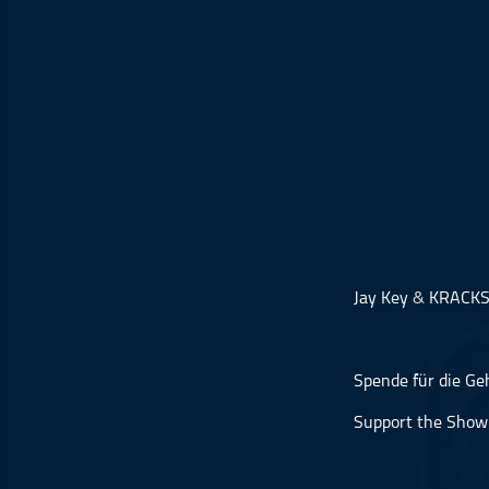
Musikinterviews
Musikrezensionen
ohne Kategorie
Pop
Punk
Rap
RnB
Rock
Schlager
Jay Key
&
KRACKS
Techno
Spende für die Ge
Support the Show