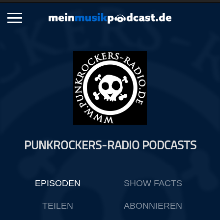
Schließen
Alle Podcasts
Artikel
Dance
Hip-Hop
Jazz
PUNKROCKERS-RADIO PODCASTS
Klassik
Metal
Musik
EPISODEN
SHOW FACTS
Musikgeschichte
Musikinterviews
TEILEN
ABONNIEREN
Musikrezensionen