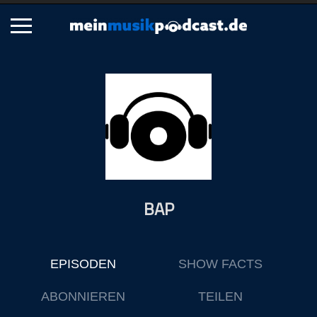
Schließen
Alle Podcasts
Artikel
Dance
Hip-Hop
Jazz
BAP
Klassik
Metal
Musik
EPISODEN
SHOW FACTS
Musikgeschichte
Musikinterviews
ABONNIEREN
TEILEN
Musikrezensionen