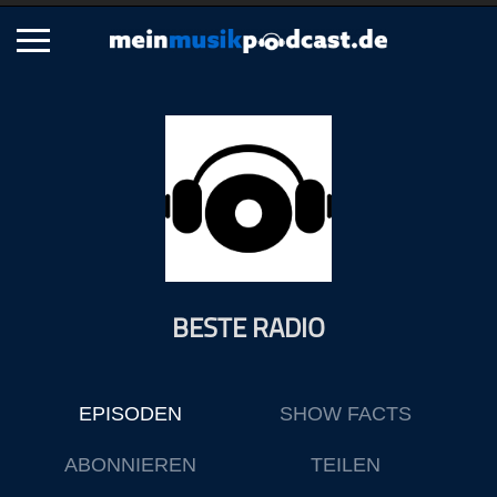
Schließen
Alle Podcasts
Artikel
Dance
Hip-Hop
Jazz
BESTE RADIO
Klassik
Metal
Musik
EPISODEN
SHOW FACTS
Musikgeschichte
Musikinterviews
ABONNIEREN
TEILEN
Musikrezensionen