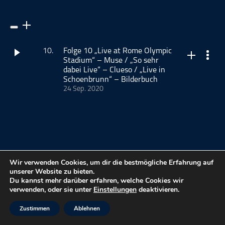
ohne Kategorie
Pop
Punk
10.
Folge 10 „Live at Rome Olympic
Rap
Stadium“ – Muse / „So sehr
dabei Live“ – Clueso / „Live in
RnB
Schoenbrunn“ – Bilderbuch
Rock
24 Sep. 2020
Familienalbum - der Musikpodcast, das sind Andreas, der
Schlager
"Oldie" und seine Söhne Christoph, der "Analytiker" und
Techno
Sebastian, der "Musiker" In Jubiläumsfolge 10 behandeln
wir folgende Livealben: "Live at Rome Olympic Stadium" -
Muse (Andreas) "So sehr dabei Live" - Clueso (Sebastian)
"Live in Schoenbrunn" - Bilderbuch (Christoph) ALs
Hausaufgabe für die 11. Folge haben wir folgende Alben
Wir verwenden Cookies, um dir die bestmögliche Erfahrung auf
ausgesucht: "Rookery" - Giant Rooks (Sebastian) "Meds" -
unserer Website zu bieten.
Placebo (Christoph) "Curve of the earth" - Mystery Jets
Du kannst mehr darüber erfahren, welche Cookies wir
meinmusikpodcast.de
(Andreas)
verwenden, oder sie unter
Einstellungen
deaktivieren.
kostenloses Podcast-Hosting
Zustimmen
Ablehnen
Dieser Podcast wird vermarktet von der Podcastbude.
FAQ
www.podcastbu.de
- Full-Service-Podcast-Agentur -