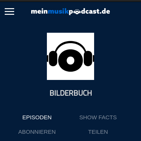
Schließen
Alle Podcasts
Artikel
Dance
Hip-Hop
Jazz
BILDERBUCH
Klassik
Metal
Musik
EPISODEN
SHOW FACTS
Musikgeschichte
Musikinterviews
ABONNIEREN
TEILEN
Musikrezensionen