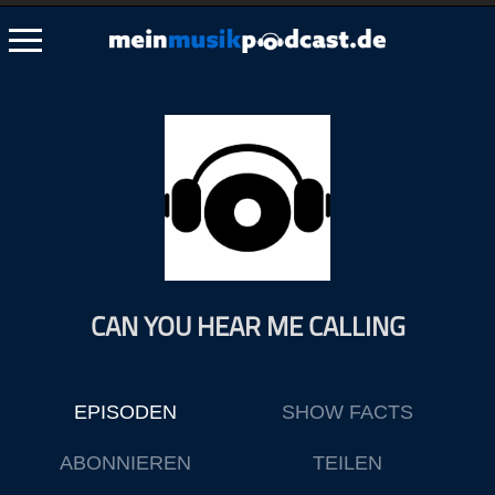
Schließen
Alle Podcasts
Artikel
Dance
Hip-Hop
Jazz
CAN YOU HEAR ME CALLING
Klassik
Metal
Musik
EPISODEN
SHOW FACTS
Musikgeschichte
Musikinterviews
ABONNIEREN
TEILEN
Musikrezensionen