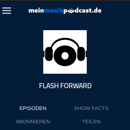
Schließen
Alle Podcasts
Artikel
Dance
Hip-Hop
Jazz
FLASH FORWARD
Klassik
Metal
Musik
EPISODEN
SHOW FACTS
Musikgeschichte
Musikinterviews
ABONNIEREN
TEILEN
Musikrezensionen