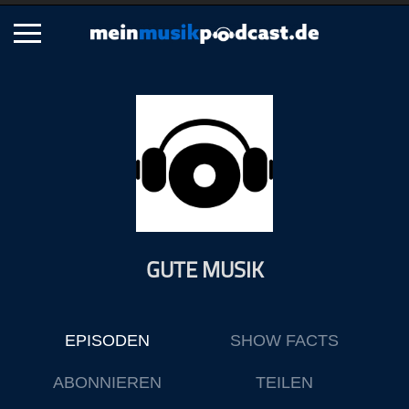
Schließen
Alle Podcasts
Artikel
Dance
Hip-Hop
Jazz
GUTE MUSIK
Klassik
Metal
Musik
EPISODEN
SHOW FACTS
Musikgeschichte
Musikinterviews
ABONNIEREN
TEILEN
Musikrezensionen