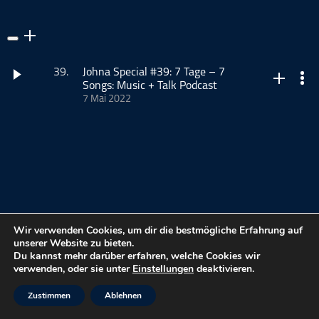
ohne Kategorie
Pop
Punk
39.
Johna Special #39: 7 Tage – 7
Rap
Songs: Music + Talk Podcast
7 Mai 2022
RnB
Die aktuelle Folge ist eine Spezialausgabe mit der Singer/
Rock
Songwriterin
JOHNA
. Wir reden mit ihr über ihr neues Album,
ihren musikalischen Werdegang, Songwriting ohne Filter in
Schlager
der Gegenwart und Musik, die sie mag. Zur Playlist auf
Spotify
Techno
kommt ihr hier:
https://open.spotify.com/playlist/1DRG46SgUYAw5Sr5oc7OPo?
si=53c19c3a806f434d
Wir verwenden Cookies, um dir die bestmögliche Erfahrung auf
unserer Website zu bieten.
Dieser Podcast wird vermarktet von der Podcastbude.
Du kannst mehr darüber erfahren, welche Cookies wir
meinmusikpodcast.de
www.podcastbu.de
- Full-Service-Podcast-Agentur -
verwenden, oder sie unter
Einstellungen
deaktivieren.
Konzeption, Produktion, Vermarktung, Distribution und
Hosting.
kostenloses Podcast-Hosting
Zustimmen
Ablehnen
FAQ
Du möchtest deinen Podcast auch kostenlos hosten und damit