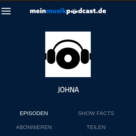
Schließen
Alle Podcasts
Artikel
Dance
Hip-Hop
Jazz
JOHNA
Klassik
Metal
Musik
EPISODEN
SHOW FACTS
Musikgeschichte
Musikinterviews
ABONNIEREN
TEILEN
Musikrezensionen