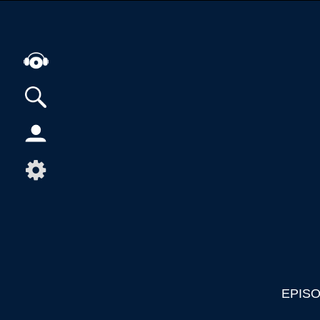
Alle Podcasts
Artikel
Dance
Hip-Hop
Jazz
Klassik
Metal
Musik
EPIS
Musikgeschichte