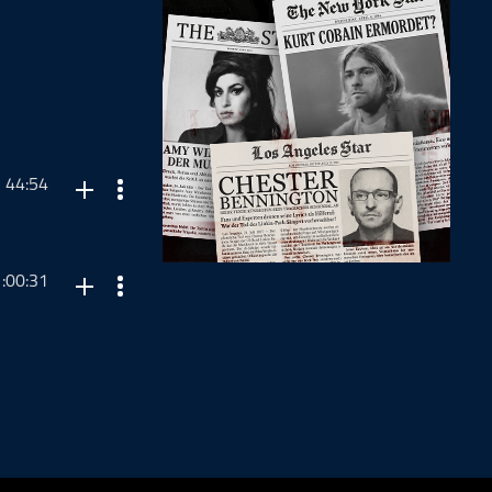
44:54
rd. Sehr viel mehr
SPOTIFY Playlist
:00:31
t natürlich leider
ikuniversum
klich macht)
021@gmail.com
 Zahl in
rktung,
le Pill".