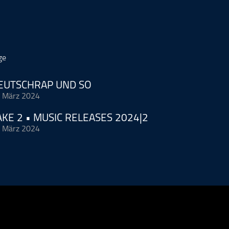
ge
EUTSCHRAP UND SO
 März 2024
HALLO ALLE ZUSAMMEN!!!
AKE 2 • MUSIC RELEASES 2024|2
 März 2024
DEUTSCHRAP UND SO
HALLO ZUSAMMEN ZU • TAKE 2
MIT
MIT
JAY KEY
UND RADIO
KRACKSATT
(mehr …)
JAY KEY
UND RADIO
KRACK SATT
(mehr …)
rd vermarktet von der Podcastbude.