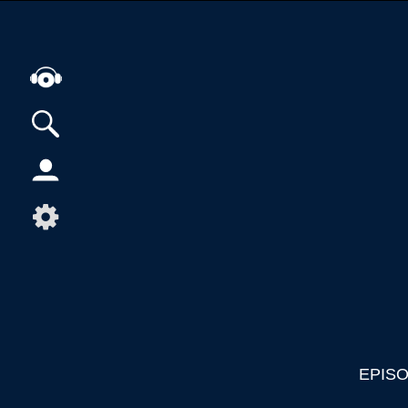
Alle Podcasts
Artikel
Dance
Hip-Hop
Jazz
Klassik
Metal
Musik
EPIS
Musikgeschichte