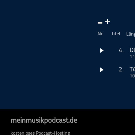
Musikinterviews
Musikrezensionen
ohne Kategorie
Pop
Nr.
Titel
Län
Punk
Rap
4.
D
11
RnB
Rock
2.
T
Schlager
10
Techno
meinmusikpodcast.de
Dieser Podcast wi
kostenloses Podcast-Hosting