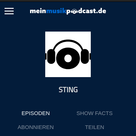
Schließen
Alle Podcasts
Artikel
Dance
Hip-Hop
Jazz
STING
Klassik
Metal
Musik
EPISODEN
SHOW FACTS
Musikgeschichte
Musikinterviews
ABONNIEREN
TEILEN
Musikrezensionen