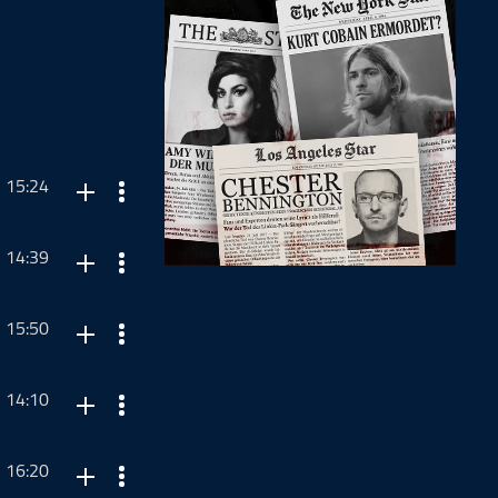
15:24
14:39
15:50
rktung,
14:10
16:20
oten. kostenlos-