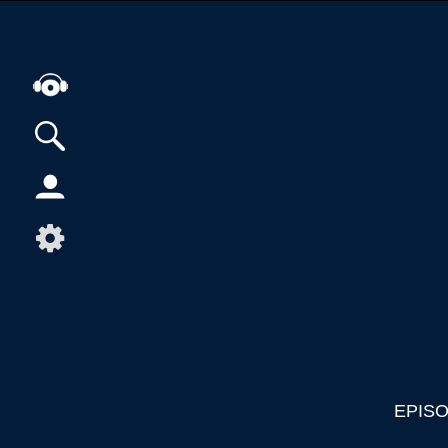
Alle Podcasts
Artikel
Dance
Hip-Hop
Jazz
Klassik
Metal
Musik
EPIS
Musikgeschichte