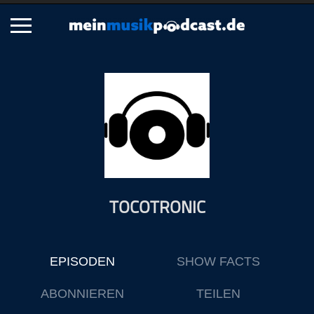
Schließen
Alle Podcasts
Artikel
Dance
Hip-Hop
Jazz
TOCOTRONIC
Klassik
Metal
Musik
EPISODEN
SHOW FACTS
Musikgeschichte
Musikinterviews
ABONNIEREN
TEILEN
Musikrezensionen