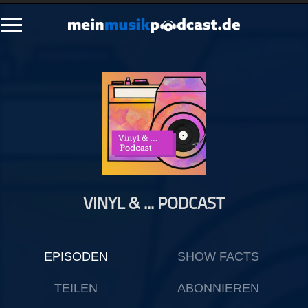
Schließen
Alle Podcasts
Artikel
Dance
Hip-Hop
Jazz
VINYL & ... PODCAST
Klassik
Metal
Musik
EPISODEN
SHOW FACTS
Musikgeschichte
Musikinterviews
TEILEN
ABONNIEREN
Musikrezensionen