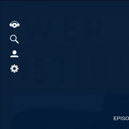
Alle Podcasts
Artikel
Dance
Hip-Hop
Jazz
Klassik
Metal
Musik
EPIS
Musikgeschichte