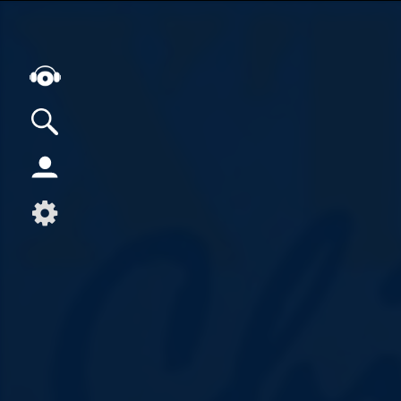
Alle Podcasts
Artikel
Dance
Hip-Hop
Jazz
Klassik
Metal
Musik
Musikgeschichte