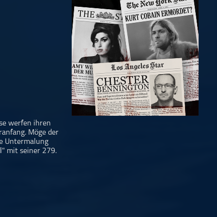
sse werfen ihren
ranfang. Möge der
he Untermalung
l
" mit seiner 279.