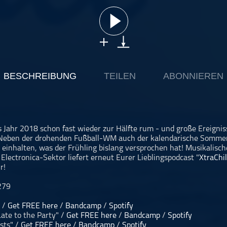
BESCHREIBUNG
TEILEN
ABONNIEREN
as Jahr 2018 schon fast wieder zur Hälfte rum - und große Ereigni
 Neben der drohenden Fußball-WM auch der kalendarische Somme
inhalten, was der Frühling bislang versprochen hat! Musikalisc
Electronica-Sektor liefert erneut Eurer Lieblingspodcast "
XtraChil
r!
 279
" /
Get FREE here
/
Bandcamp
/
Spotify
Late to the Party" /
Get FREE here
/
Bandcamp
/
Spotify
sts" /
Get FREE here
/
Bandcamp
/
Spotify