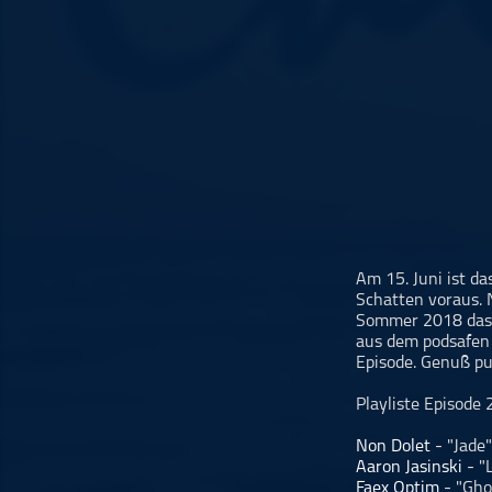
Musikinterviews
Musikrezensionen
ohne Kategorie
Pop
Punk
Rap
RnB
Rock
Schlager
Am 15. Juni ist d
Schatten voraus.
Techno
Sommer 2018 das e
aus dem podsafen 
Episode. Genuß pu
Playliste Episode
Non Dolet
- "Jade
Aaron Jasinski
- "
Faex Optim
- "Gho