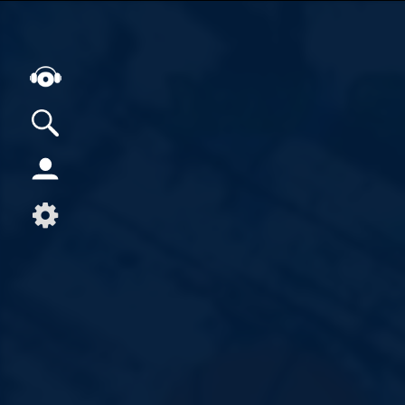
Alle Podcasts
Artikel
Dance
Hip-Hop
Jazz
Klassik
Metal
Musik
Musikgeschichte