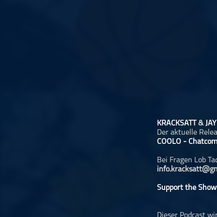
Musikinterviews
Musikrezensionen
ohne Kategorie
Pop
Punk
Rap
RnB
Rock
Schlager
KRACKSATT
&
JAY
Der aktuelle Rele
Techno
COOLO - Chatcom
Bei Fragen Lob Ta
info.kracksatt@g
Support the Show
Dieser Podcast wi