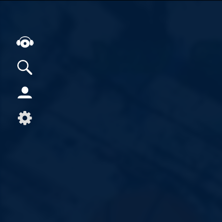
Alle Podcasts
Artikel
Dance
Hip-Hop
Jazz
Klassik
Metal
Musik
Musikgeschichte