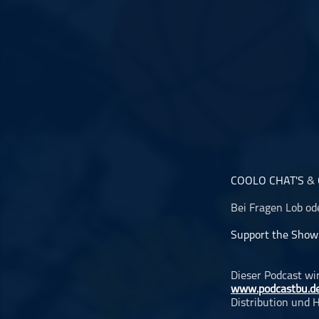
Musikinterviews
Musikrezensionen
ohne Kategorie
Pop
Punk
Rap
RnB
Rock
Schlager
COOLO CHAT'S
&
Techno
Bei Fragen Lob od
Support the Show
Dieser Podcast wi
www.podcastbu.d
Distribution und H