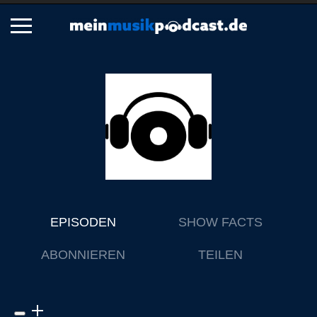
Schließen
Alle Podcasts
Artikel
Dance
Hip-Hop
Jazz
Klassik
EPISODEN
SHOW FACTS
Metal
ABONNIEREN
TEILEN
Musik
Musikgeschichte
Musikinterviews
Musikrezensionen