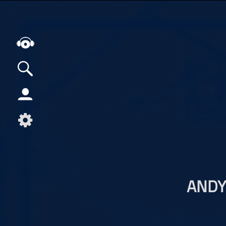
Alle Podcasts
Artikel
Dance
Hip-Hop
Jazz
Klassik
ANDY
Metal
Musik
Musikgeschichte