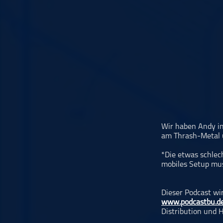
Musikinterviews
Musikrezensionen
ohne Kategorie
Pop
Punk
Rap
RnB
Rock
Schlager
Wir haben Andy in
am Thrash-Metal u
Techno
*Die etwas schlech
mobiles Setup mus
Dieser Podcast wi
www.podcastbu.d
Distribution und H