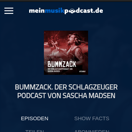
Schließen
Alle Podcasts
Artikel
Dance
Hip-Hop
Jazz
BUMMZACK. DER SCHLAGZEUGER
Klassik
PODCAST VON SASCHA MADSEN
Metal
Musik
Musikgeschichte
EPISODEN
SHOW FACTS
Musikinterviews
Musikrezensionen