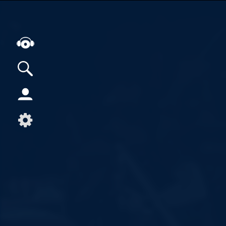
Alle Podcasts
Artikel
Dance
Hip-Hop
Jazz
Klassik
Metal
Musik
Musikgeschichte