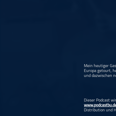
Musikinterviews
Musikrezensionen
ohne Kategorie
Pop
Punk
Rap
RnB
Rock
Schlager
Mein heutiger Gas
Europa getourt, h
Techno
und dazwischen noc
Dieser Podcast wi
www.podcastbu.d
Distribution und H