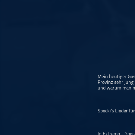
Musikinterviews
Musikrezensionen
ohne Kategorie
Pop
Punk
Rap
RnB
Rock
Schlager
Mein heutiger Gast
Provinz sehr jun
Techno
und warum man ma
Specki's Lieder fü
In Extremo - Gogi