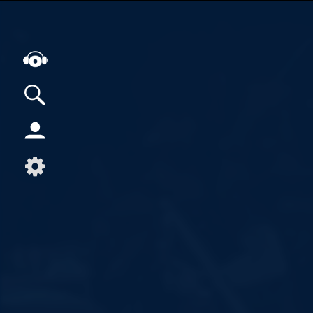
Alle Podcasts
Artikel
Dance
Hip-Hop
Jazz
Klassik
Metal
Musik
Musikgeschichte