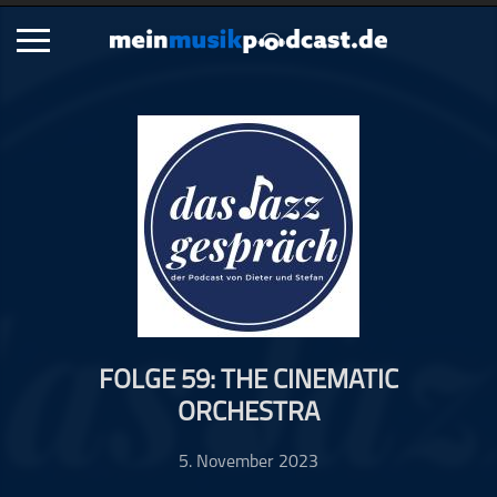
Schließen
Alle Podcasts
Artikel
Dance
Hip-Hop
Jazz
Klassik
Metal
FOLGE 59: THE CINEMATIC
Musik
ORCHESTRA
Musikgeschichte
Musikinterviews
5. November 2023
Musikrezensionen