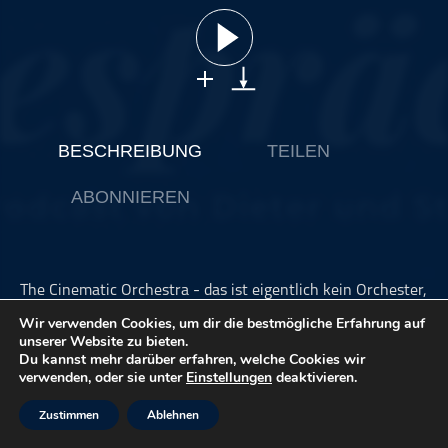
ohne Kategorie
Pop
Punk
Rap
RnB
BESCHREIBUNG
TEILEN
Rock
ABONNIEREN
Schlager
Techno
The Cinematic Orchestra - das ist eigentlich kein Orchester,
oft nicht einmal eine Band, sondern die exzellente
Wir verwenden Cookies, um dir die bestmögliche Erfahrung auf
Spielwiese des Briten Jason Swinscoe. Bereits das erste
unserer Website zu bieten.
Album "Motion", erschienen 1999, faszinierte die
Du kannst mehr darüber erfahren, welche Cookies wir
Musikwelt, und mit dem neu komponierten Soundtrack
verwenden, oder sie unter
Einstellungen
deaktivieren.
"The Man With The Movie Camera" beeindruckte das
Cinematic Orchestra auch die Filmliebhaber. Die Playlist zu
Zustimmen
Ablehnen
dieser Sendung ist unter dem Profil "stefanrossmanith" auf
Spotify zu finden.